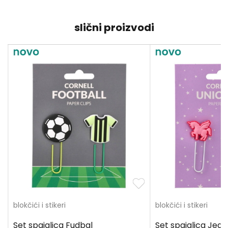
slični proizvodi
blokčići i stikeri
blokčići i stikeri
Set spajalica Fudbal
Set spajalica Jed