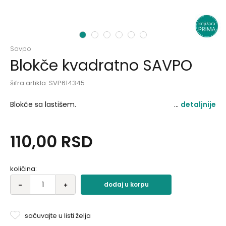
1
2
3
4
5
6
Savpo
Blokče kvadratno SAVPO
šifra artikla:
SVP614345
Blokče sa lastišem.
detaljnije
110,00
RSD
količina:
dodaj u korpu
sačuvajte u listi želja