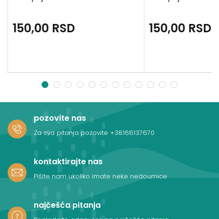
150,00
RSD
150,00
RSD
1
2
3
4
5
6
7
8
9
10
11
12
pozovite nas
Za sva pitanja pozovite
+38166137670
kontaktirajte nas
Pišite nam ukoliko imate neke nedoumice
najčešća pitanja