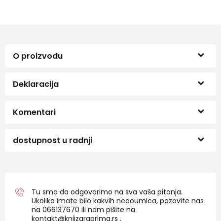
O proizvodu
Deklaracija
Komentari
dostupnost u radnji
Tu smo da odgovorimo na sva vaša pitanja.
Ukoliko imate bilo kakvih nedoumica, pozovite nas
na 06
6137670
ili nam pišite na
kontakt@knjizaraprima.rs
.