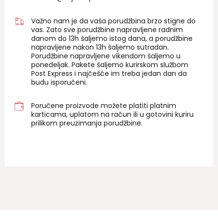
Važno nam je da vaša porudžbina brzo stigne do
vas. Zato sve porudžbine napravljene radnim
danom do 13h šaljemo istog dana, a porudžbine
napravljene nakon 13h šaljemo sutradan.
Porudžbine napravljene vikendom šaljemo u
ponedeljak. Pakete šaljemo kurirskom službom
Post Express i najčešće im treba jedan dan da
budu isporučeni.
Poručene proizvode možete platiti platnim
karticama, uplatom na račun ili u gotovini kuriru
prilikom preuzimanja porudžbine.