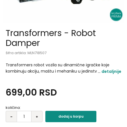
Transformers - Robot
Damper
šifra artikla:
MLN718507
Transformers robot vozila su dinamične igračke koje
kombinuju akciju, maštu i mehaniku u jedinstvenom
detaljnije
obliku. Namenjene su deci uzrasta od 3 godine i starije, uz
mogućnost transformacije iz vozila u robota i obrnuto..
699,00
RSD
količina:
dodaj u korpu