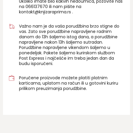
Ukoliko imate bilo kakvih nedoumica, pozovite nas
na 06
6137670
ili nam pišite na
kontakt@knjizaraprima.rs
.
Važno nam je da vaša porudžbina brzo stigne do
vas. Zato sve porudžbine napravljene radnim
danom do 13h šaljemo istog dana, a porudžbine
napravljene nakon 13h šaljemo sutradan.
Porudžbine napravljene vikendom šaljemo u
ponedeljak. Pakete šaljemo kurirskom službom
Post Express i najčešće im treba jedan dan da
budu isporučeni.
Poručene proizvode možete platiti platnim
karticama, uplatom na račun ili u gotovini kuriru
prilikom preuzimanja porudžbine.