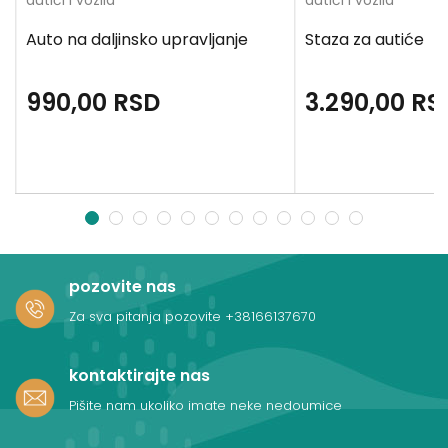
autići i vozila
autići i vozila
Auto na daljinsko upravljanje
Staza za autiće
990,00
RSD
3.290,00
RS
1
2
3
4
5
6
7
8
9
10
11
12
pozovite nas
Za sva pitanja pozovite
+38166137670
kontaktirajte nas
Pišite nam ukoliko imate neke nedoumice