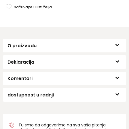
sačuvajte u listi želja
O proizvodu
Deklaracija
Komentari
dostupnost u radnji
Tu smo da odgovorimo na sva vaša pitanja.