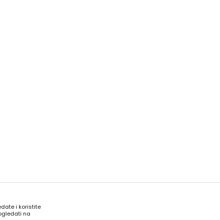
date i koristite
ogledati na