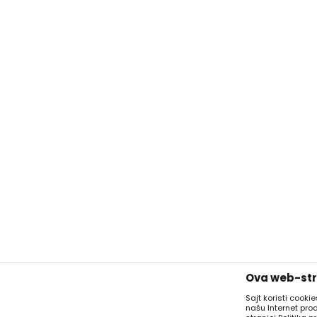
Ova web-stra
Sajt koristi cooki
našu Internet pro