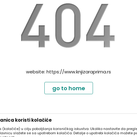
website:
https://www.knjizaraprima.rs
go to home
nica koristi kolačiće
es (kolačiće) u cilju poboljšanja korisničkog iskustva. Ukoliko nastavite da pregle
davnicu slažete se sa upotrebom kolačića. Detalje o upotrebi kolačića možete p