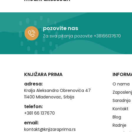
pozovite nas
Za sva pitanja pozovite
+38166137670
KNJIŽARA PRIMA
INFORM
adresa:
O nama
Kralja Aleksandra Obrenovića 47
Zaposlen
11400 Mladenovac, Srbija
Saradnja
telefon:
Kontakt
+381 66 137670
Blog
email:
Radnje
kontakt@knjizaraprima.rs