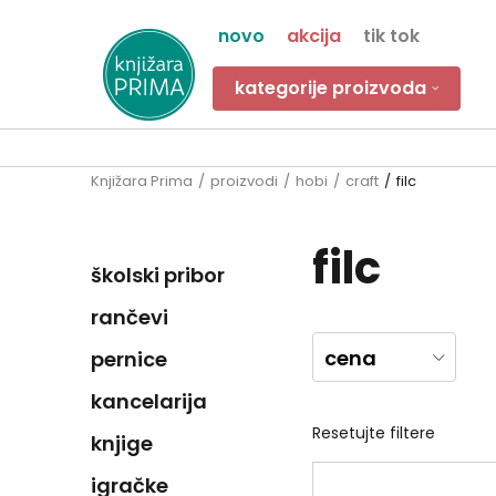
novo
akcija
tik tok
kategorije proizvoda
Knjižara Prima
proizvodi
hobi
craft
filc
filc
školski pribor
rančevi
cena
pernice
kancelarija
Resetujte filtere
knjige
igračke