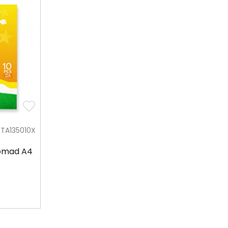
STA135010X
komad A4