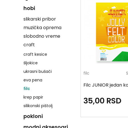
hobi
slikarski pribor
muzička oprema
slobodno vreme
craft
craft kesice
šljokice
ukrasni bušači
filc
eva pena
Filc JUNIOR jedan 
filc
krep papir
35,00
RSD
silikonski pištolj
pokloni
modni aksesoari